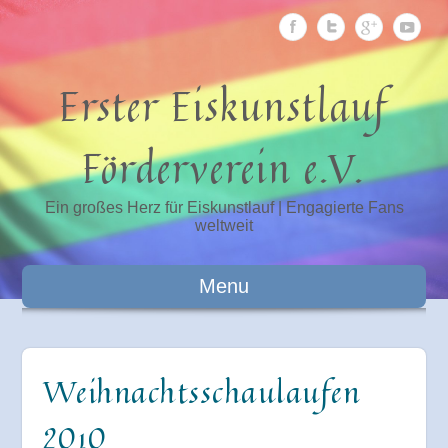
Erster Eiskunstlauf
Förderverein e.V.
Ein großes Herz für Eiskunstlauf | Engagierte Fans
weltweit
Menu
Weihnachtsschaulaufen
2010