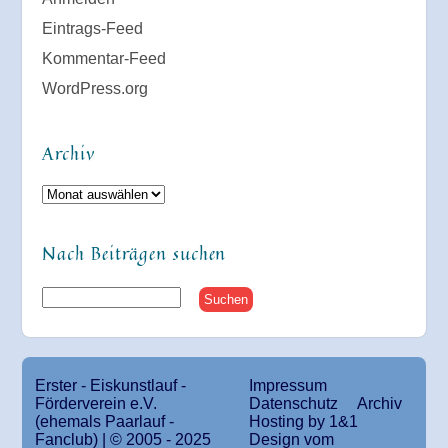
Eintrags-Feed
Kommentar-Feed
WordPress.org
Archiv
Archiv
Nach Beiträgen suchen
Erster - Eiskunstlauf -
Impressum
Förderverein e.V.
Datenschutz
Archiv
(ehemals Paarlauf -
Hosting by 1&1
Fanclub) | © 2005 - 2025
Design vom