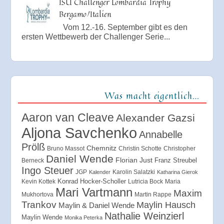
ISU Challenger Lombardia Trophy
Bergamo/Italien
Vom 12.-16. September gibt es den
ersten Wettbewerb der Challenger Serie...
Was macht eigentlich…
Aaron van Cleave
Alexander Gazsi
Aljona Savchenko
Annabelle
Prölß
Chemnitz
Bruno Massot
Christin Schotte
Christopher
Daniel Wende
Florian Just
Franz Streubel
Berneck
Ingo Steuer
JGP
Karolin Salatzki
Kalender
Katharina Gierok
Konrad Hocker-Scholler
Kevin Kottek
Lutricia Bock
Maria
Mari Vartmann
Maxim
Mukhortova
Martin Rappe
Trankov
Maylin Hausch
Maylin & Daniel Wende
Nathalie Weinzierl
Maylin Wende
Monika Peterka