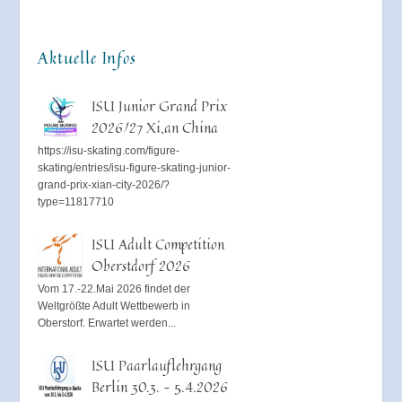
Aktuelle Infos
ISU Junior Grand Prix
2026/27 Xi,an China
https://isu-skating.com/figure-
skating/entries/isu-figure-skating-junior-
grand-prix-xian-city-2026/?
type=11817710
ISU Adult Competition
Oberstdorf 2026
Vom 17.-22.Mai 2026 findet der
Weltgrößte Adult Wettbewerb in
Oberstorf. Erwartet werden...
ISU Paarlauflehrgang
Berlin 30.3. – 5.4.2026