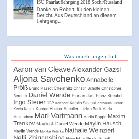
ISU Paarlauflehrgang 2018 Sochi/Russland
Danke an Robert, für den kleinen
Bericht. Aus Deutschland an diesem
Lehrgang...
Was macht eigentlich…
Aaron van Cleave
Alexander Gazsi
Aljona Savchenko
Annabelle
Prölß
Chemnitz
Bruno Massot
Christin Schotte
Christopher
Daniel Wende
Florian Just
Franz Streubel
Berneck
Ingo Steuer
JGP
Karolin Salatzki
Kalender
Katharina Gierok
Konrad Hocker-Scholler
Kevin Kottek
Lutricia Bock
Maria
Mari Vartmann
Maxim
Mukhortova
Martin Rappe
Trankov
Maylin Hausch
Maylin & Daniel Wende
Nathalie Weinzierl
Maylin Wende
Monika Peterka
Nelli Zhiganshina
Newsletter
Nicole Schott