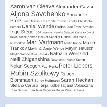
Aaron van Cleave
Alexander Gazsi
Aljona Savchenko
Annabelle
Prölß
Chemnitz
Bruno Massot
Christin Schotte
Christopher
Daniel Wende
Florian Just
Franz Streubel
Berneck
Ingo Steuer
JGP
Karolin Salatzki
Kalender
Katharina Gierok
Konrad Hocker-Scholler
Kevin Kottek
Lutricia Bock
Maria
Mari Vartmann
Maxim
Mukhortova
Martin Rappe
Trankov
Maylin Hausch
Maylin & Daniel Wende
Nathalie Weinzierl
Maylin Wende
Monika Peterka
Nelli Zhiganshina
Newsletter
Nicole Schott
Peter Liebers
Nolan Seegert
Paul Fentz
Robin Szolkowy
Ruben
Sarah Hecken
Blommaert
Sandy Hoffmann
Tanja Kolbe
Stefano Caruso
Tatjana Volosozhar
Vanessa Bauer
Theo Neuser
Theo Taler
Vera Bazarova