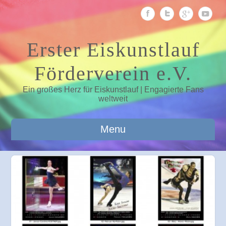
Erster Eiskunstlauf
Förderverein e.V.
Ein großes Herz für Eiskunstlauf | Engagierte Fans
weltweit
Menu
2013