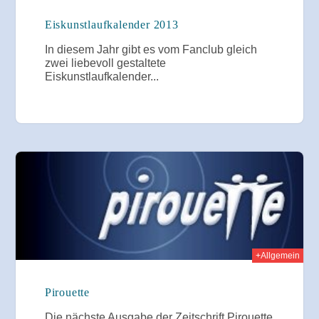
Eiskunstlaufkalender 2013
In diesem Jahr gibt es vom Fanclub gleich
zwei liebevoll gestaltete
Eiskunstlaufkalender...
2012
+Allgemein
Pirouette
Die nächste Ausgabe der Zeitschrift Pirouette