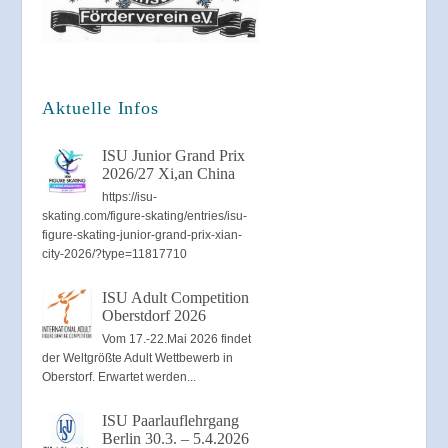
Aktuelle Infos
ISU Junior Grand Prix
2026/27 Xi,an China
https://isu-
skating.com/figure-skating/entries/isu-
figure-skating-junior-grand-prix-xian-
city-2026/?type=11817710
ISU Adult Competition
Oberstdorf 2026
Vom 17.-22.Mai 2026 findet
der Weltgrößte Adult Wettbewerb in
Oberstorf. Erwartet werden...
ISU Paarlauflehrgang
Berlin 30.3. – 5.4.2026