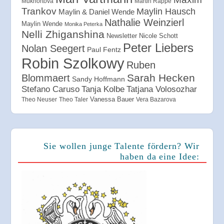
Mukhortova
Martin Rappe
Trankov
Maylin Hausch
Maylin & Daniel Wende
Nathalie Weinzierl
Maylin Wende
Monika Peterka
Nelli Zhiganshina
Newsletter
Nicole Schott
Peter Liebers
Nolan Seegert
Paul Fentz
Robin Szolkowy
Ruben
Sarah Hecken
Blommaert
Sandy Hoffmann
Tanja Kolbe
Stefano Caruso
Tatjana Volosozhar
Vanessa Bauer
Theo Neuser
Theo Taler
Vera Bazarova
Sie wollen junge Talente fördern? Wir
haben da eine Idee: