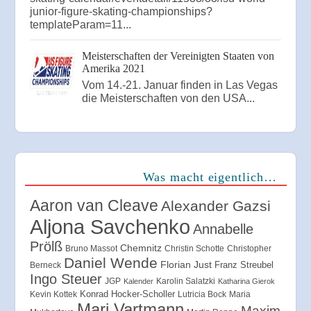
junior-figure-skating-championships?
templateParam=11...
Meisterschaften der Vereinigten Staaten von
Amerika 2021
Vom 14.-21. Januar finden in Las Vegas
die Meisterschaften von den USA...
Was macht eigentlich…
Aaron van Cleave
Alexander Gazsi
Aljona Savchenko
Annabelle
Prölß
Chemnitz
Bruno Massot
Christin Schotte
Christopher
Daniel Wende
Florian Just
Franz Streubel
Berneck
Ingo Steuer
JGP
Karolin Salatzki
Kalender
Katharina Gierok
Konrad Hocker-Scholler
Kevin Kottek
Lutricia Bock
Maria
Mari Vartmann
Maxim