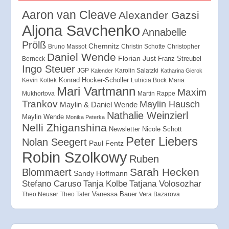
Aaron van Cleave
Alexander Gazsi
Aljona Savchenko
Annabelle
Prölß
Chemnitz
Bruno Massot
Christin Schotte
Christopher
Daniel Wende
Florian Just
Franz Streubel
Berneck
Ingo Steuer
JGP
Karolin Salatzki
Kalender
Katharina Gierok
Konrad Hocker-Scholler
Kevin Kottek
Lutricia Bock
Maria
Mari Vartmann
Maxim
Mukhortova
Martin Rappe
Trankov
Maylin Hausch
Maylin & Daniel Wende
Nathalie Weinzierl
Maylin Wende
Monika Peterka
Nelli Zhiganshina
Newsletter
Nicole Schott
Peter Liebers
Nolan Seegert
Paul Fentz
Robin Szolkowy
Ruben
Sarah Hecken
Blommaert
Sandy Hoffmann
Tanja Kolbe
Stefano Caruso
Tatjana Volosozhar
Vanessa Bauer
Theo Neuser
Theo Taler
Vera Bazarova