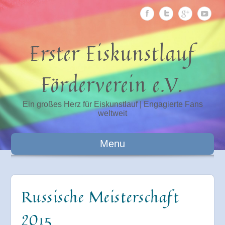
Erster Eiskunstlauf
Förderverein e.V.
Ein großes Herz für Eiskunstlauf | Engagierte Fans
weltweit
Menu
Russische Meisterschaft
2015