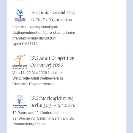
ISU Junior Grand Prix
2026/27 Xi,an China
https://isu-skating.com/figure-
skating/entries/isu-figure-skating-junior-
grand-prix-xian-city-2026/?
type=11817710
ISU Adult Competition
Oberstdorf 2026
Vom 17.-22.Mai 2026 findet der
Weltgrößte Adult Wettbewerb in
Oberstorf. Erwartet werden...
ISU Paarlauflehrgang
Berlin 30.3. – 5.4.2026
19 Paare aus 11 Ländern nahmen in
der Woche vor Ostern in Berlin am ISU
Paarlauflehrgang teil.