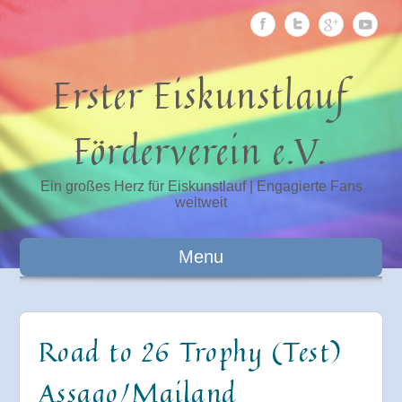
Erster Eiskunstlauf
Förderverein e.V.
Ein großes Herz für Eiskunstlauf | Engagierte Fans
weltweit
Menu
Road to 26 Trophy (Test)
Assago/Mailand