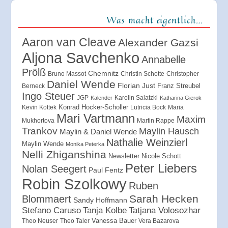
Was macht eigentlich…
Aaron van Cleave
Alexander Gazsi
Aljona Savchenko
Annabelle
Prölß
Chemnitz
Bruno Massot
Christin Schotte
Christopher
Daniel Wende
Florian Just
Franz Streubel
Berneck
Ingo Steuer
JGP
Karolin Salatzki
Kalender
Katharina Gierok
Konrad Hocker-Scholler
Kevin Kottek
Lutricia Bock
Maria
Mari Vartmann
Maxim
Mukhortova
Martin Rappe
Trankov
Maylin Hausch
Maylin & Daniel Wende
Nathalie Weinzierl
Maylin Wende
Monika Peterka
Nelli Zhiganshina
Newsletter
Nicole Schott
Peter Liebers
Nolan Seegert
Paul Fentz
Robin Szolkowy
Ruben
Sarah Hecken
Blommaert
Sandy Hoffmann
Tanja Kolbe
Stefano Caruso
Tatjana Volosozhar
Vanessa Bauer
Theo Neuser
Theo Taler
Vera Bazarova