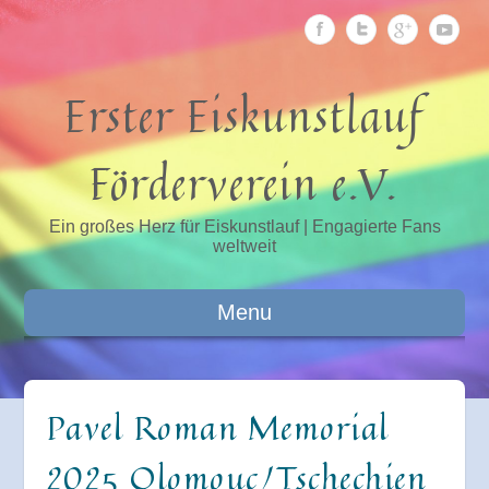
Erster Eiskunstlauf
Förderverein e.V.
Ein großes Herz für Eiskunstlauf | Engagierte Fans
weltweit
Menu
Pavel Roman Memorial
2025 Olomouc/Tschechien