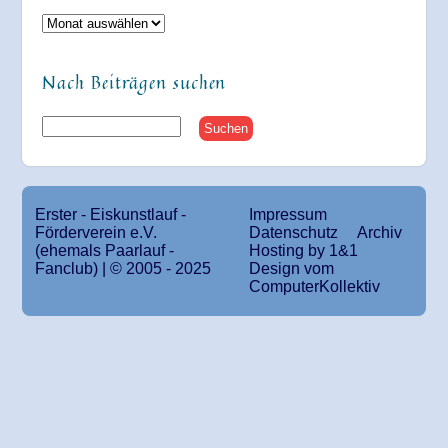
Archiv
Nach Beiträgen suchen
Erster - Eiskunstlauf -
Impressum
Förderverein e.V.
Datenschutz
Archiv
(ehemals Paarlauf -
Hosting by 1&1
Fanclub) | © 2005 - 2025
Design vom
ComputerKollektiv