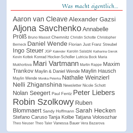
Was macht eigentlich…
Aaron van Cleave
Alexander Gazsi
Aljona Savchenko
Annabelle
Prölß
Chemnitz
Bruno Massot
Christin Schotte
Christopher
Daniel Wende
Florian Just
Franz Streubel
Berneck
Ingo Steuer
JGP
Karolin Salatzki
Kalender
Katharina Gierok
Konrad Hocker-Scholler
Kevin Kottek
Lutricia Bock
Maria
Mari Vartmann
Maxim
Mukhortova
Martin Rappe
Trankov
Maylin Hausch
Maylin & Daniel Wende
Nathalie Weinzierl
Maylin Wende
Monika Peterka
Nelli Zhiganshina
Newsletter
Nicole Schott
Peter Liebers
Nolan Seegert
Paul Fentz
Robin Szolkowy
Ruben
Sarah Hecken
Blommaert
Sandy Hoffmann
Tanja Kolbe
Stefano Caruso
Tatjana Volosozhar
Vanessa Bauer
Theo Neuser
Theo Taler
Vera Bazarova