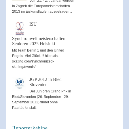
Vom 21. - 27. Januar werden
in Zagreb die Europameisterschaften
2013 im Eiskunstlaufen ausgetragen...
ISU
Synchronweltmeisterschaften
Senioren 2025 Helsinki
Mit Team Berlin 1 und den United
Engels. Viel Glück !!! https://isu-
skating.com/synchronized-
skating/events/
JGP 2012 in Bled –
Slovenien
Der Junioren Grand Prix in
Bled/Slovenien (26. September - 29.
September 2012) findet ohne
Paarläufer statt.
Reporterkabine